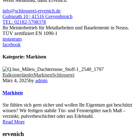
Wenn Metallbau, dann Ervenich.
info@schlosserei-ervenich.de
Gubisrath 10 | 41516 Grevenbroich
TEL: 02182-5708378
Ihr Meisterbetrieb für Metallarbeiten und Bauelemente in Neuss.
TÜV zertifiziert EN 1090-1
instagram
facebook
Kategorie:
Markisen
Balkongeländer
Markisen
Schlosserei
März 4, 2025
by
admin
Markisen
Sie fühlen sich gern sicher und wollen Ihr Eigentum gut beschützt
wissen? Wir fertigen stabile Tür- und Fenstergitter nach Maß –
verzinkt, pulverbeschichtet oder aus Edelstahl.
Read More
ervenich